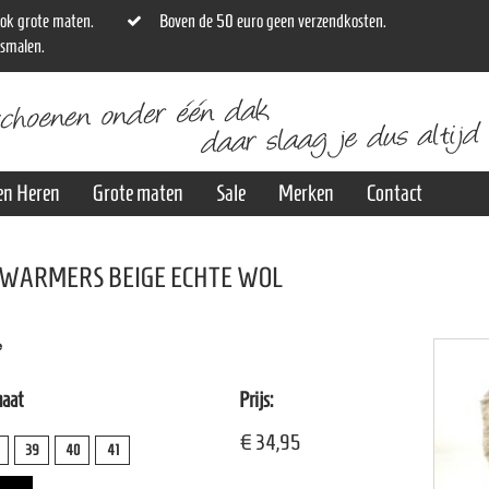
ok grote maten.
Boven de 50 euro geen verzendkosten.
osmalen.
en Heren
Grote maten
Sale
Merken
Contact
WARMERS BEIGE ECHTE WOL
e
maat
Prijs:
€ 34,95
39
40
41