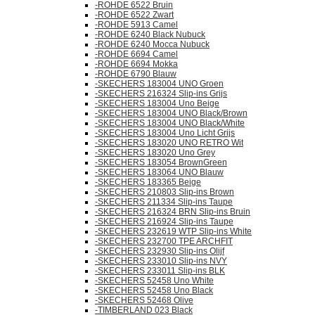
-ROHDE 6522 Bruin
-ROHDE 6522 Zwart
-ROHDE 5913 Camel
-ROHDE 6240 Black Nubuck
-ROHDE 6240 Mocca Nubuck
-ROHDE 6694 Camel
-ROHDE 6694 Mokka
-ROHDE 6790 Blauw
-SKECHERS 183004 UNO Groen
-SKECHERS 216324 Slip-ins Grijs
-SKECHERS 183004 Uno Beige
-SKECHERS 183004 UNO Black/Brown
-SKECHERS 183004 UNO Black/White
-SKECHERS 183004 Uno Licht Grijs
-SKECHERS 183020 UNO RETRO Wit
-SKECHERS 183020 Uno Grey
-SKECHERS 183054 BrownGreen
-SKECHERS 183064 UNO Blauw
-SKECHERS 183365 Beige
-SKECHERS 210803 Slip-ins Brown
-SKECHERS 211334 Slip-ins Taupe
-SKECHERS 216324 BRN Slip-ins Bruin
-SKECHERS 216924 Slip-ins Taupe
-SKECHERS 232619 WTP Slip-ins White
-SKECHERS 232700 TPE ARCHFIT
-SKECHERS 232930 Slip-ins Olijf
-SKECHERS 233010 Slip-ins NVY
-SKECHERS 233011 Slip-ins BLK
-SKECHERS 52458 Uno White
-SKECHERS 52458 Uno Black
-SKECHERS 52468 Olive
-TIMBERLAND 023 Black