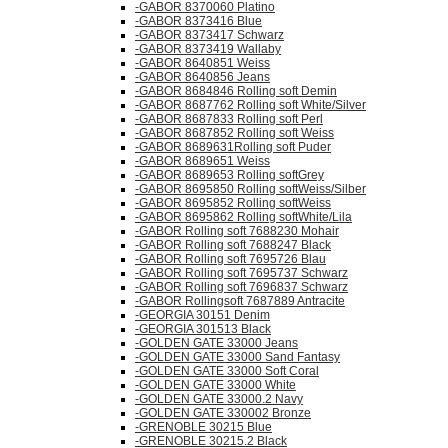
-GABOR 8370060 Platino
-GABOR 8373416 Blue
-GABOR 8373417 Schwarz
-GABOR 8373419 Wallaby
-GABOR 8640851 Weiss
-GABOR 8640856 Jeans
-GABOR 8684846 Rolling soft Demin
-GABOR 8687762 Rolling soft White/Silver
-GABOR 8687833 Rolling soft Perl
-GABOR 8687852 Rolling soft Weiss
-GABOR 8689631Rolling soft Puder
-GABOR 8689651 Weiss
-GABOR 8689653 Rolling softGrey
-GABOR 8695850 Rolling softWeiss/Silber
-GABOR 8695852 Rolling softWeiss
-GABOR 8695862 Rolling softWhite/Lila
-GABOR Rolling soft 7688230 Mohair
-GABOR Rolling soft 7688247 Black
-GABOR Rolling soft 7695726 Blau
-GABOR Rolling soft 7695737 Schwarz
-GABOR Rolling soft 7696837 Schwarz
-GABOR Rollingsoft 7687889 Antracite
-GEORGIA 30151 Denim
-GEORGIA 301513 Black
-GOLDEN GATE 33000 Jeans
-GOLDEN GATE 33000 Sand Fantasy
-GOLDEN GATE 33000 Soft Coral
-GOLDEN GATE 33000 White
-GOLDEN GATE 33000.2 Navy
-GOLDEN GATE 330002 Bronze
-GRENOBLE 30215 Blue
-GRENOBLE 30215.2 Black