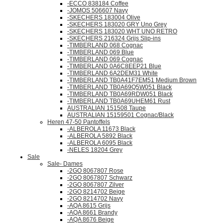
-ECCO 838184 Coffee
-JOMOS 506607 Navy
-SKECHERS 183004 Olive
-SKECHERS 183020 GRY Uno Grey
-SKECHERS 183020 WHT UNO RETRO
-SKECHERS 216324 Grijs Slip-ins
-TIMBERLAND 068 Cognac
-TIMBERLAND 069 Blue
-TIMBERLAND 069 Cognac
-TIMBERLAND 0A6C8EEP21 Blue
-TIMBERLAND 6A2DEM31 White
-TIMBERLAND TB0A41F7EM51 Medium Brown
-TIMBERLAND TB0A69Q5W051 Black
-TIMBERLAND TB0A69RDW051 Black
-TIMBERLAND TB0A69UHEM61 Rust
AUSTRALIAN 151508 Taupe
AUSTRALIAN 15159501 Cognac/Black
Heren 47-50 Pantoffels
-ALBEROLA 11673 Black
-ALBEROLA 5892 Black
-ALBEROLA 6095 Black
-NELES 18204 Grey
Sale
Sale- Dames
-2GO 8067807 Rose
-2GO 8067807 Schwarz
-2GO 8067807 Zilver
-2GO 8214702 Beige
-2GO 8214702 Navy
-AQA 8615 Grijs
-AQA 8661 Brandy
-AQA 8676 Beige