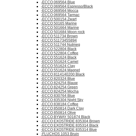
-ECCO 069564 Blue
-ECCO 069564 Espresso/Black
-ECCO 069564 Mocca
-ECCO 069564 Tarmac
-ECCO 500154 Zwart
-ECCO 50165 Marine
-ECCO 501664 Marine
-ECCO 501684 Moon rock
-ECCO 511734 Brown
-ECCO 51173455894
-ECCO 511744 Nutmeg
-ECCO 522804 Black
-ECCO 522804 Coffee
-ECCO 551624 Black
-ECCO 551624 Camel
-ECCO 551624 Clay
-ECCO 551624 Magnet
-ECCO 8114140200 Black
-ECCO 820324 Blue
-ECCO 824254 Blauw
-ECCO 824254 Green
-ECCO 824254 Mocha
-ECCO 830764 Blue
-ECCO 835304 Night Sky
-ECCO 838184 Coffee
-ECCO 850814 Dark Clay
-ECCO 850814 Olive
-ECCO BYWAY 501874 Black
-ECCO EXOSTRIDE 835304 Brown
-ECCO EXOSTRIDE 835314 Black
-ECCO EXOSTRIDE 835314 Blue
-FLUCHOS 1053 Bruin