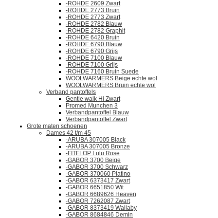
-ROHDE 2609 Zwart
-ROHDE 2773 Bruin
-ROHDE 2773 Zwart
-ROHDE 2782 Blauw
-ROHDE 2782 Graphit
-ROHDE 6420 Bruin
-ROHDE 6790 Blauw
-ROHDE 6790 Grijs
-ROHDE 7100 Blauw
-ROHDE 7100 Grijs
-ROHDE 7160 Bruin Suede
WOOLWARMERS Beige echte wol
WOOLWARMERS Bruin echte wol
Verband pantoffels
Gentle walk Hi Zwart
Promed Munchen 3
Verbandpantoffel Blauw
Verbandpantoffel Zwart
Grote maten schoenen
Dames 42 t/m 45
-ARUBA 307005 Black
-ARUBA 307005 Bronze
-FITFLOP Lulu Rose
-GABOR 3700 Beige
-GABOR 3700 Schwarz
-GABOR 370060 Platino
-GABOR 6373417 Zwart
-GABOR 6651850 Wit
-GABOR 6689626 Heaven
-GABOR 7262087 Zwart
-GABOR 8373419 Wallaby
-GABOR 8684846 Demin