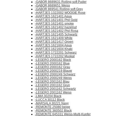
-GABOR 8689631 Rolling soft Puder
-GABOR 8689651 Weiss
-GABOR 869541 Rolling soft Grey
-HARTJES 1322002 WOOGIE Rose
-HARTJES 1621401 Aqua
-HARTJES 1621401 Phil Gold
-HARTJES 1621401 smoke
-HARTJES 1621402 hazelnut
-HARTJES 1621402 Phil Rosa
-HARTJES 1621405 Schwartz
-HARTJES 1621409 White
-HARTJES 1621417 Groen
-HARTJES 1621604 Aqua
-HARTJES 1621604 Khaki
-HARTJES 1722201 Schwarz
-HARTJES 1722202 Muskat
-LEGERO 2000162 Black
-LEGERO 2000162 Blue
-LEGERO 2000162 Grau
-LEGERO 2000219 Blauw
-LEGERO 2000249 Schwarz
-LEGERO 2000249 Weiss
-LEGERO 2001162 Blau
-LEGERO 2001162 Grun
-LEGERO 2001162 Schwartz
-LEGERO 2001162 Weiss
-LIMA 30204 Black
-LUCCA 30112 Black
-MARSALA 30221 Navy
-REMONTE 25080 beige
-REMONTE 360502 Black
-REMONTE 645331 Weiss-Multi-Kupfer