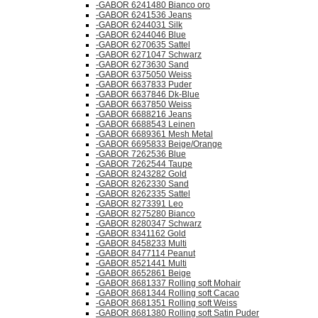
-GABOR 6241480 Bianco oro
-GABOR 6241536 Jeans
-GABOR 6244031 Silk
-GABOR 6244046 Blue
-GABOR 6270635 Sattel
-GABOR 6271047 Schwarz
-GABOR 6273630 Sand
-GABOR 6375050 Weiss
-GABOR 6637833 Puder
-GABOR 6637846 Dk-Blue
-GABOR 6637850 Weiss
-GABOR 6688216 Jeans
-GABOR 6688543 Leinen
-GABOR 6689361 Mesh Metal
-GABOR 6695833 Beige/Orange
-GABOR 7262536 Blue
-GABOR 7262544 Taupe
-GABOR 8243282 Gold
-GABOR 8262330 Sand
-GABOR 8262335 Sattel
-GABOR 8273391 Leo
-GABOR 8275280 Bianco
-GABOR 8280347 Schwarz
-GABOR 8341162 Gold
-GABOR 8458233 Multi
-GABOR 8477114 Peanut
-GABOR 8521441 Multi
-GABOR 8652861 Beige
-GABOR 8681337 Rolling soft Mohair
-GABOR 8681344 Rolling soft Cacao
-GABOR 8681351 Rolling soft Weiss
-GABOR 8681380 Rolling soft Satin Puder