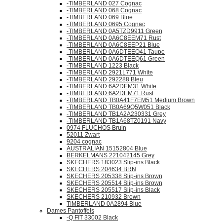
-TIMBERLAND 027 Cognac
-TIMBERLAND 068 Cognac
-TIMBERLAND 069 Blue
-TIMBERLAND 0695 Cognac
-TIMBERLAND 0A5TZD9911 Green
-TIMBERLAND 0A6C8EEM71 Rust
-TIMBERLAND 0A6C8EEP21 Blue
-TIMBERLAND 0A6DTEEO41 Taupe
-TIMBERLAND 0A6DTEEQ61 Green
-TIMBERLAND 1223 Black
-TIMBERLAND 2921L771 White
-TIMBERLAND 292288 Bleu
-TIMBERLAND 6A2DEM31 White
-TIMBERLAND 6A2DEM71 Rust
-TIMBERLAND TB0A41F7EM51 Medium Brown
-TIMBERLAND TB0A69Q5W051 Black
-TIMBERLAND TB1A2A230331 Grey
-TIMBERLAND TB1A68TZ0191 Navy
0974 FLUCHOS Bruin
52011 Zwart
9204 cognac
AUSTRALIAN 15152804 Blue
BERKELMANS 221042145 Grey
SKECHERS 183023 Slip-ins Black
SKECHERS 204634 BRN
SKECHERS 205338 Slip-ins Brown
SKECHERS 205514 Slip-ins Brown
SKECHERS 205517 Slip-ins Black
SKECHERS 210932 Brown
TIMBERLAND 0A2894 Blue
Dames Pantoffels
-Q FIT 33002 Black