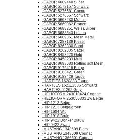
-GABOR 4689440 Silber
-GABOR 5172157 Schwarz
-GABOR 5276581 Cacau
-GABOR 5278657 Schwarz
-GABOR 5668230 Mohair
-GABOR 5669062 Bronce
-GABOR 6688251 Weiss/Silber
-GABOR 6688543 Leinen
-GABOR 6689361 Mesh Metal
-GABOR 7287139 Kiesel
-GABOR 8262330 Sand
-GABOR 8262335 Sattel
-GABOR 8458220 Gold
-GABOR 8458233 Multi
-GABOR 8693683 Rolling soft Mesh
-GABOR 9172419 Beige
-GABOR 9183421 Green
-GABOR 9183429 Taupe
-HARTJES 1620883 Taupe
-HARTJES 162112836 Schwartz
-HARTJES 91262 Grey
-HELIOFORM 243010424 Cognac
-HELIOFORM 253050333 Zw Beige
-HIP 1213 Beige
-HIP 1213 Beige/groen
-HIP 1684 Wit
-HIP 1918 Bruin
-HIP 9422 Donker Blauw
-HIP 9422 Zwart
-MUSTANG 1343609 Black
-MUSTANG 1343609 Cognac
-MUSTANG 1366601 Cognac