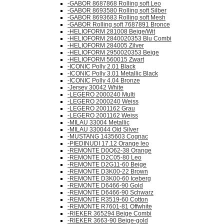
-GABOR 8687868 Rolling soft Leo
-GABOR 8693580 Rolling soft Silber
-GABOR 8693683 Rolling soft Mesh
-GABOR Rolling soft 7687891 Bronce
-HELIOFORM 281008 Beige/Wit
-HELIOFORM 2840020353 Blu Combi
-HELIOFORM 284005 Zilver
-HELIOFORM 2950020353 Beige
-HELIOFORM 560015 Zwart
-ICONIC Polly 2.01 Black
-ICONIC Polly 3.01 Metallic Black
-ICONIC Polly 4.04 Bronze
-Jersey 30042 White
-LEGERO 2000240 Multi
-LEGERO 2000240 Weiss
-LEGERO 2001162 Grau
-LEGERO 2001162 Weiss
-MILAU 33004 Metallic
-MILAU 330044 Old Silver
-MUSTANG 1435603 Cognac
-PIEDINUDI 17.12 Orange leo
-REMONTE D0Q62-38 Orange
-REMONTE D2C05-80 Leo
-REMONTE D2G11-60 Beige
-REMONTE D3K00-22 Brown
-REMONTE D3K00-60 Iceberg
-REMONTE D6466-90 Gold
-REMONTE D6466-90 Schwarz
-REMONTE R3519-60 Cotton
-REMONTE R7601-81 Offwhite
-RIEKER 365294 Beige Combi
-RIEKER 3663-90 Beige-gold