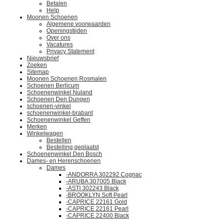
Betalen
Help
Moonen Schoenen
Algemene voorwaarden
Openingstijden
Over ons
Vacatures
Privacy Statement
Nieuwsbrief
Zoeken
Sitemap
Moonen Schoenen Rosmalen
Schoenen Berlicum
Schoenenwinkel Nuland
Schoenen Den Dungen
schoenen-vinkel
schoenenwinkel-brabant
Schoenenwinkel Geffen
Merken
Winkelwagen
Bestellen
Bestelling geplaatst
Schoenenwinkel Den Bosch
Dames- en Herenschoenen
Dames
-ANDORRA 302292 Cognac
-ARUBA 307005 Black
-ASTI 302243 Black
-BROOKLYN Soft Pearl
-CAPRICE 22161 Gold
-CAPRICE 22161 Pearl
-CAPRICE 22400 Black