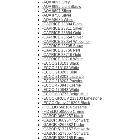
-AQA 8695 Grey
-AQA 8695 Licht Blauw
-AQA 8697 Silver
-AQA 8750 Silver
-AQA A8685 White
-CAPRICE 23304 Black
-CAPRICE 23311 Silver
-CAPRICE 23654 Gold
-CAPRICE 23654 Silver
-CAPRICE 23654 Wit combi
-CAPRICE 23705 Snow
-CAPRICE 23756 Perl
-CAPRICE 28716 Gold
-CAPRICE 28716 White
-ECCO 213103 Black
-ECCO 213103 White
-ECCO 218203 Blue
-ECCO 218203 Lace Up
-ECCO 218203 Powder
-ECCO 470843 Creme
-ECCO 470843 White
-ECCO 830773 Beige Multi
-ECCO GRUUV 213103 Limestone
-ECCO Gruuv 218203 Black
-FIDELIO 566104 Sesame
-FIDELIO 585005 Creme
-GABOR 3669257 black
-GABOR 3669547 Schwarz
-GABOR 4262382 Puder
-GABOR 5172157 Schwartz
-GABOR 5278657 Schwarz
-GABOR 5289185 Brons