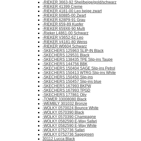
-RIEKER 3663-92 Shel/beige/gold/schwarz
-RIEKER 41399 Creme
-RIEKER 4181-00 Leo beige zwart
-RIEKER 60885-00 Zwart
-RIEKER 628P9-91 Grau
-RIEKER 659-89 Kupfer
-RIEKER 659X6-90 Multi
-Rieker L4861-00 Schwarz
-RIEKER V3652-62 Leo
-RIEKER V4181-80 Weiss
-RIEKER W0604 Schwarz
-SKECHERS 125963 SLIP-IN Black
-SKECHERS 129531 Black
-SKECHERS 138435 TPE Slip-ins Taupe
-SKECHERS 144756 BBK
-SKECHERS 150404 SAGE Slip-ins Petrol
-SKECHERS 150413 WTRG Slip-ins White
-SKECHERS 150450 Slip-ins
-SKECHERS 150457 Slip-ins blue
-SKECHERS 167993 BKPW
-SKECHERS 167993 TPGD
-SKECHERS 177861 Oliv
-TOWER 33008080 Black
-WEMBLY 301032 Bronze
-WOLKY 0570024 Bounce White
-WOLKY 0570390 Black
-WOLKY 0570390 Champagne
-WOLKY 0582590 E-Way Safari
-WOLKY 0582590 E-Way White
-WOLKY 0752736 Safari
-WOLKY 0752736 Sagegreen
30112 Lucca Black