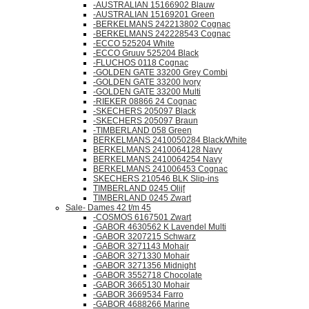
-AUSTRALIAN 15166902 Blauw
-AUSTRALIAN 15169201 Green
-BERKELMANS 242213802 Cognac
-BERKELMANS 242228543 Cognac
-ECCO 525204 White
-ECCO Gruuv 525204 Black
-FLUCHOS 0118 Cognac
-GOLDEN GATE 33200 Grey Combi
-GOLDEN GATE 33200 Ivory
-GOLDEN GATE 33200 Multi
-RIEKER 08866 24 Cognac
-SKECHERS 205097 Black
-SKECHERS 205097 Braun
-TIMBERLAND 058 Green
BERKELMANS 2410050284 Black/White
BERKELMANS 2410064128 Navy
BERKELMANS 2410064254 Navy
BERKELMANS 241006453 Cognac
SKECHERS 210546 BLK Slip-ins
TIMBERLAND 0245 Olijf
TIMBERLAND 0245 Zwart
Sale- Dames 42 t/m 45
-COSMOS 6167501 Zwart
-GABOR 4630562 K Lavendel Multi
-GABOR 3207215 Schwarz
-GABOR 3271143 Mohair
-GABOR 3271330 Mohair
-GABOR 3271356 Midnight
-GABOR 3552718 Chocolate
-GABOR 3665130 Mohair
-GABOR 3669534 Farro
-GABOR 4688266 Marine