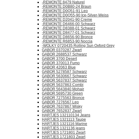
-REMONTE 8479 Naturel
-REMONTE D0B80-24 Braun
-REMONTE D0Q51-91 Leo
-REMONTE D0Q55-90 Ice-Silver-Weiss
-REMONTE D2041-90 Creme
-REMONTE D6466-00 Schwarz
-REMONTE D8388-01 Schwarz
-REMONTE D8477-01 Schwarz
-REMONTE D8656-90 Bronce
-REMONTE R6853-90 Noccia
-WOLKY 0720435 Rolling Sun Oxford Grey
GABOR 0370287 Zwart
GABOR 2688537 Schwarz
GABOR 3700 Desert
GABOR 370013 Fumo
GABOR 42063 Blue
GABOR 5278587 Schwarz
GABOR 5630667 Schwarz
GABOR 5637837 Schwarz
GABOR 5637863 Combi
GABOR 5643840 Mohair
GABOR 5695730 Green
GABOR 7275563 Bronce
GABOR 7276567 Leo
GABOR 7637867 Wisky
GABOR 7652837 Zwart
HARTJES 132110134 Jeans
HARTJES 1321113 Taupe
HARTJES 1321116 Marine
HARTJES 1321136 jeans
HARTJES 1721801 Zwart
HARTJES 1721803 Zwart