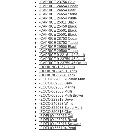
-CAPRICE 23756 Gold
-CAPRICE 24654 Ocean
-CAPRICE 24654 Pearl
-CAPRICE 24654 Stone
-CAPRICE 24654 White
-CAPRICE 25311 Black
-CAPRICE 25450 Black
-CAPRICE 25501 Black
-CAPRICE 25501 Black
-CAPRICE 28753 Ocean
-CAPRICE 28753 Taupe
-CAPRICE 29500 Black
-CAPRICE 29500 Taupe
-CAPRICE 9-22161-42 Black
-CAPRICE 9-23759-45 Black
-CAPRICE 9-23759-45 Ocean
-DORKING 1367 Black
-DORKING 24681 Black
-DORKING 5794 Black
-ECCO 822083 Yucatan Multi
-ECCO 069563 Grey
-ECCO 069563 Marine
-ECCO 069563 Multi
-ECCO 069563 Multi Brown
-ECCO 223813 Dove
-ECCO 246323 White
-ECCO 822083 Beige Multi
-ECCO 850813 Clay
-FIDELIO 496016 Oat
-FIDELIO 496016 Royal
-FIDELIO 496016 Schwarz
-FIDELIO 566104 Pearl