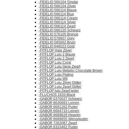
-FIDELIO 566104 Smoke
-FIDELIO 566104 Zilver
-FIDELIO 566114 Blauw
-FIDELIO 566114 Blue
-FIDELIO 566114 Cream
-FIDELIO 566114 Silver
-FIDELIO 566114 Zwart
-FIDELIO 566120 Schwarz
-FIDELIO 576105 Bronce
-FIDELIO 576607 Grey
-FIDELIO 585002 Bruin
-FIDELIO 646023 Gold
-FITFLOP Halo Zilver
-FITFLOP Lulu 2 Blauw
-FITFLOP Lulu 2 Zwart
-FITFLOP Lulu Coral
-FITFLOP Lulu Gesp Zwart
-FITFLOP Lulu Metallic Chocolate Brown
-FITFLOP Lulu Platino
-FITFLOP Lulu Wit
-FITFLOP Lulu Zilver Glitter
-FITFLOP Lulu Zwart Glitter
-FITFLOP lulu Zwart leder
-FLUCHOS 1833 Black
-GABOR 0370027 Schwarz
-GABOR 6630683 Leinen
-GABOR 6681262 Puder
-GABOR 6684733 Leinen
-GABOR 6689626 Heaven
-GABOR 6689655 Weiss/puder
-GABOR 7262087 Zwart
-GABOR 8333462 Puder