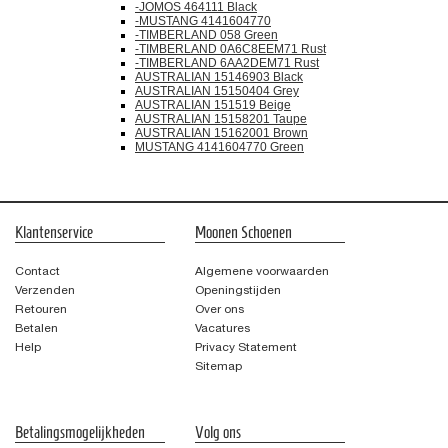
-JOMOS 464111 Black
-MUSTANG 4141604770
-TIMBERLAND 058 Green
-TIMBERLAND 0A6C8EEM71 Rust
-TIMBERLAND 6AA2DEM71 Rust
AUSTRALIAN 15146903 Black
AUSTRALIAN 15150404 Grey
AUSTRALIAN 151519 Beige
AUSTRALIAN 15158201 Taupe
AUSTRALIAN 15162001 Brown
MUSTANG 4141604770 Green
Klantenservice
Moonen Schoenen
Contact
Algemene voorwaarden
Verzenden
Openingstijden
Retouren
Over ons
Betalen
Vacatures
Help
Privacy Statement
Sitemap
Betalingsmogelijkheden
Volg ons