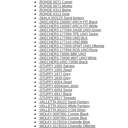
-ROHDE 6071 Camel
-ROHDE 6071 Mokka
-ROHDE 6313 Beige
-ROHDE 6313 Gold
-SkALA 303125 Sand fantasy
-SKECHERS 150067 ARCH FIT Black
-SKECHERS 150067 ARCH FIT White
-SKECHERS 177094 SAGE UNO Groen
-SKECHERS 177094 TPE UNO Taupe
-SKECHERS 177094 UNO BLK
-SKECHERS 177142 UNO BBK
-SKECHERS 177856 OFWT UNO Offwhite
-SKECHERS 177856 ROS UNO Roze
-SKECHERS 73690 BBK UNO
-SKECHERS 73690 WHT UNO White
-SKECHERS UNO 73690 Black
-STUPPY 1905 Sahara
-STUPPY 1905 Zwart
-STUPPY 1977 Grey
-STUPPY 2830 Grey
-STUPPY 6004 Zwart
-STUPPY 6004nero zilver
-STUPPY 6054 Smog
-STUPPY 9917 Black
-STUPPY 9917 Torpedo
-VALLETTA 30222 Sand Fantasy
-VALLETTA 30222 White Fantasy
-VALLETTA 30222.3 Old Silver
-WOLKY 0097991 Comrie Black
-WOLKY 0097991 Comrie Blue
-WOLKY 0178310 Charlotte Blue
-WOLKY 0178310 Charlotte Offwhite