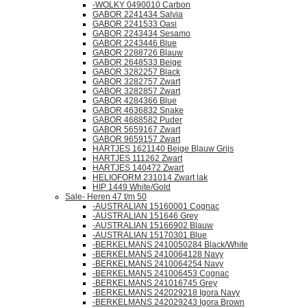
-WOLKY 0490010 Carbon
GABOR 2241434 Salvia
GABOR 2241533 Oasi
GABOR 2243434 Sesamo
GABOR 2243446 Blue
GABOR 2288726 Blauw
GABOR 2648533 Beige
GABOR 3282257 Black
GABOR 3282757 Zwart
GABOR 3282857 Zwart
GABOR 4284366 Blue
GABOR 4636832 Snake
GABOR 4688582 Puder
GABOR 5659167 Zwart
GABOR 9659157 Zwart
HARTJES 1621140 Beige Blauw Grijs
HARTJES 111262 Zwart
HARTJES 140472 Zwart
HELIOFORM 231014 Zwart lak
HIP 1449 White/Gold
Sale- Heren 47 t/m 50
-AUSTRALIAN 15160001 Cognac
-AUSTRALIAN 151646 Grey
-AUSTRALIAN 15166902 Blauw
-AUSTRALIAN 15170301 Blue
-BERKELMANS 2410050284 Black/White
-BERKELMANS 2410064128 Navy
-BERKELMANS 2410064254 Navy
-BERKELMANS 241006453 Cognac
-BERKELMANS 241016745 Grey
-BERKELMANS 242029218 Igora Navy
-BERKELMANS 242029243 Igora Brown