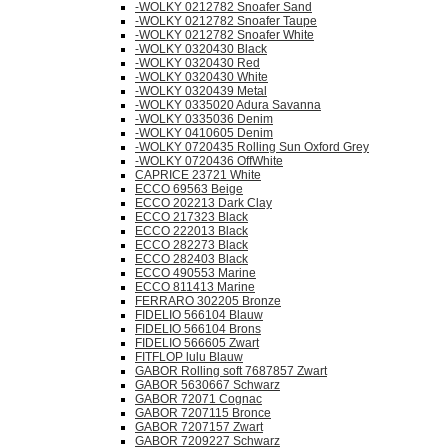
-WOLKY 0212782 Snoafer Sand
-WOLKY 0212782 Snoafer Taupe
-WOLKY 0212782 Snoafer White
-WOLKY 0320430 Black
-WOLKY 0320430 Red
-WOLKY 0320430 White
-WOLKY 0320439 Metal
-WOLKY 0335020 Adura Savanna
-WOLKY 0335036 Denim
-WOLKY 0410605 Denim
-WOLKY 0720435 Rolling Sun Oxford Grey
-WOLKY 0720436 OffWhite
CAPRICE 23721 White
ECCO 69563 Beige
ECCO 202213 Dark Clay
ECCO 217323 Black
ECCO 222013 Black
ECCO 282273 Black
ECCO 282403 Black
ECCO 490553 Marine
ECCO 811413 Marine
FERRARO 302205 Bronze
FIDELIO 566104 Blauw
FIDELIO 566104 Brons
FIDELIO 566605 Zwart
FITFLOP lulu Blauw
GABOR Rolling soft 7687857 Zwart
GABOR 5630667 Schwarz
GABOR 72071 Cognac
GABOR 7207115 Bronce
GABOR 7207157 Zwart
GABOR 7209227 Schwarz