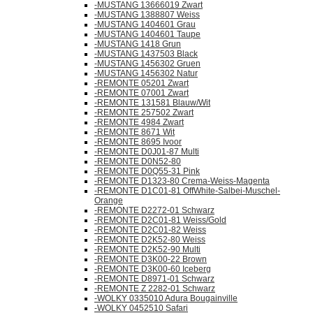
-MUSTANG 13666019 Zwart
-MUSTANG 1388807 Weiss
-MUSTANG 1404601 Grau
-MUSTANG 1404601 Taupe
-MUSTANG 1418 Grun
-MUSTANG 1437503 Black
-MUSTANG 1456302 Gruen
-MUSTANG 1456302 Natur
-REMONTE 05201 Zwart
-REMONTE 07001 Zwart
-REMONTE 131581 Blauw/Wit
-REMONTE 257502 Zwart
-REMONTE 4984 Zwart
-REMONTE 8671 Wit
-REMONTE 8695 Ivoor
-REMONTE D0J01-87 Multi
-REMONTE D0N52-80
-REMONTE D0Q55-31 Pink
-REMONTE D1323-80 Crema-Weiss-Magenta
-REMONTE D1C01-81 OffWhite-Salbei-Muschel-
Orange
-REMONTE D2272-01 Schwarz
-REMONTE D2C01-81 Weiss/Gold
-REMONTE D2C01-82 Weiss
-REMONTE D2K52-80 Weiss
-REMONTE D2K52-90 Multi
-REMONTE D3K00-22 Brown
-REMONTE D3K00-60 Iceberg
-REMONTE D8971-01 Schwarz
-REMONTE Z 2282-01 Schwarz
-WOLKY 0335010 Adura Bougainville
-WOLKY 0452510 Safari