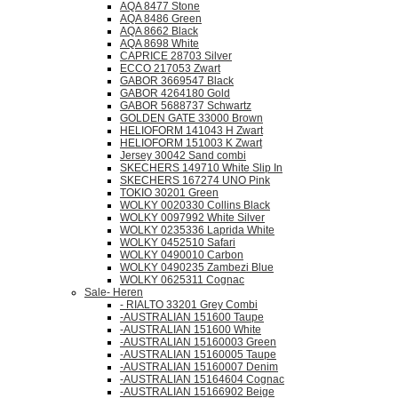
AQA 8477 Stone
AQA 8486 Green
AQA 8662 Black
AQA 8698 White
CAPRICE 28703 Silver
ECCO 217053 Zwart
GABOR 3669547 Black
GABOR 4264180 Gold
GABOR 5688737 Schwartz
GOLDEN GATE 33000 Brown
HELIOFORM 141043 H Zwart
HELIOFORM 151003 K Zwart
Jersey 30042 Sand combi
SKECHERS 149710 White Slip In
SKECHERS 167274 UNO Pink
TOKIO 30201 Green
WOLKY 0020330 Collins Black
WOLKY 0097992 White Silver
WOLKY 0235336 Laprida White
WOLKY 0452510 Safari
WOLKY 0490010 Carbon
WOLKY 0490235 Zambezi Blue
WOLKY 0625311 Cognac
Sale- Heren
- RIALTO 33201 Grey Combi
-AUSTRALIAN 151600 Taupe
-AUSTRALIAN 151600 White
-AUSTRALIAN 15160003 Green
-AUSTRALIAN 15160005 Taupe
-AUSTRALIAN 15160007 Denim
-AUSTRALIAN 15164604 Cognac
-AUSTRALIAN 15166902 Beige