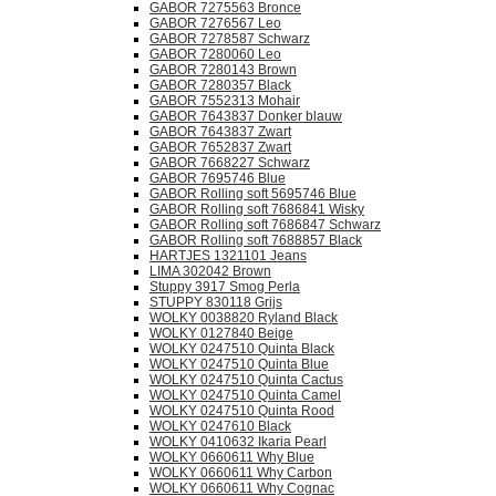
GABOR 7275563 Bronce
GABOR 7276567 Leo
GABOR 7278587 Schwarz
GABOR 7280060 Leo
GABOR 7280143 Brown
GABOR 7280357 Black
GABOR 7552313 Mohair
GABOR 7643837 Donker blauw
GABOR 7643837 Zwart
GABOR 7652837 Zwart
GABOR 7668227 Schwarz
GABOR 7695746 Blue
GABOR Rolling soft 5695746 Blue
GABOR Rolling soft 7686841 Wisky
GABOR Rolling soft 7686847 Schwarz
GABOR Rolling soft 7688857 Black
HARTJES 1321101 Jeans
LIMA 302042 Brown
Stuppy 3917 Smog Perla
STUPPY 830118 Grijs
WOLKY 0038820 Ryland Black
WOLKY 0127840 Beige
WOLKY 0247510 Quinta Black
WOLKY 0247510 Quinta Blue
WOLKY 0247510 Quinta Cactus
WOLKY 0247510 Quinta Camel
WOLKY 0247510 Quinta Rood
WOLKY 0247610 Black
WOLKY 0410632 Ikaria Pearl
WOLKY 0660611 Why Blue
WOLKY 0660611 Why Carbon
WOLKY 0660611 Why Cognac