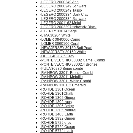
-LEGERO 2000249 Aria
-LEGERO 2000249 Schwarz
-LEGERO 2000249 Tasso
-LEGERO 2000334 Dark Clay
-LEGERO 2000334 Schwarz
-LEGERO 2001162 Metal
-LEGERO 2002297 schwartz Black
-LIBERTY 33014 Sage
-LIMA 30204 White
-LOMER 3840000 Camo
-LOMER 3860100 Coral
-NEW JERSEY 30150 Soft Pearl
-NEW JERSEY 30150 White
-OULU 40207.5 Grey
-PONTE VECCHIO 33002 Camel Combi
-PONTE VECCHIO 33002.4 Bronze
-PULA 30230 Beige combi
-RAINBOW 33011 Bronze Combi
-RAINBOW 33011 Metallic
-RAINBOW 33011 White Combi
-RAINBOW 330112 Emerald
-ROHDE 1301 Ocean
-ROHDE 1301Chalk
-ROHDE 1302 Ginger
-ROHDE 1302 Ivory
-ROHDE 1305 Beige
-ROHDE 1305 Naturel
-ROHDE 1403 Earth
-ROHDE 1932 Ginger
-ROHDE 5729 grey
-ROHDE 5729 Ocean
-ROHDE 5772 black