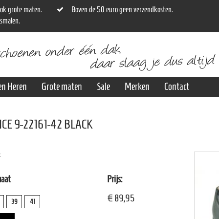
ok grote maten.
Boven de 50 euro geen verzendkosten.
osmalen.
en Heren
Grote maten
Sale
Merken
Contact
ICE 9-22161-42 BLACK
maat
Prijs:
€ 89,95
39
41