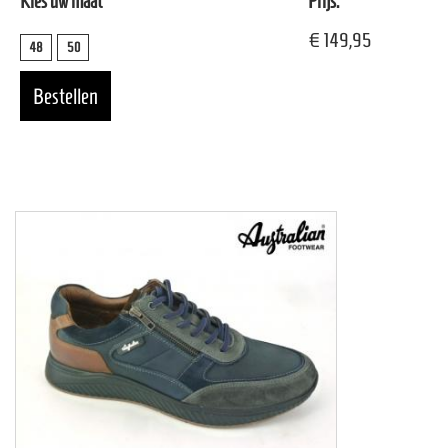
Kies uw maat
Prijs:
€ 149,95
48
50