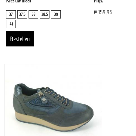
Kies uw maat
Prijs:
€ 159,95
37
37.5
38
38.5
39
41