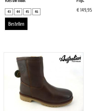
Kies uw maat
Prijs:
€ 149,95
43
44
45
46