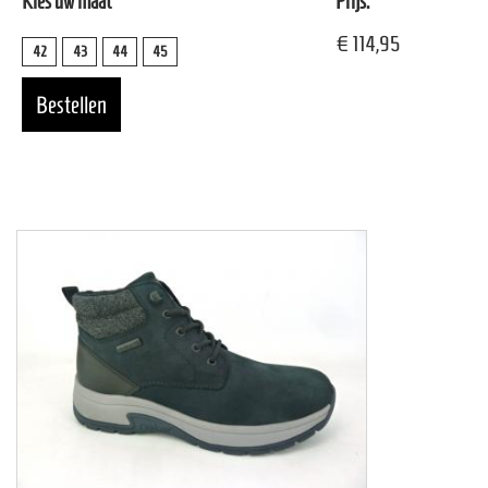
Kies uw maat
Prijs:
€ 114,95
42
43
44
45