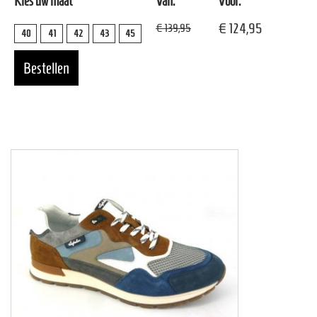
Kies uw maat
Van:
Voor:
€ 124,95
€ 139,95
40
41
42
43
45