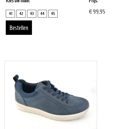
Kies uw maat
Prijs:
€ 99,95
41
42
43
44
45