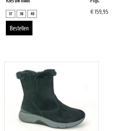
Kies uw maat
Prijs:
€ 159,95
37
38
40