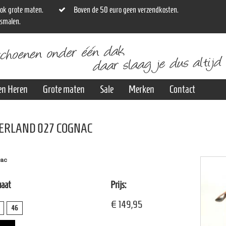
ok grote maten.
Boven de 50 euro geen verzendkosten.
osmalen.
en Heren
Grote maten
Sale
Merken
Contact
ERLAND 027 COGNAC
nac
maat
Prijs:
€ 149,95
46