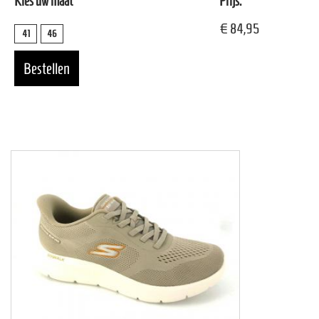
Kies uw maat
Prijs:
€ 84,95
41
46