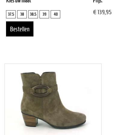
Kies uw maat
Prijs:
€ 139,95
37.5
38
38.5
39
40