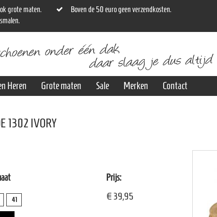
ok grote maten.
Boven de 50 euro geen verzendkosten.
osmalen.
en Heren
Grote maten
Sale
Merken
Contact
E 1302 IVORY
maat
Prijs:
€ 39,95
41