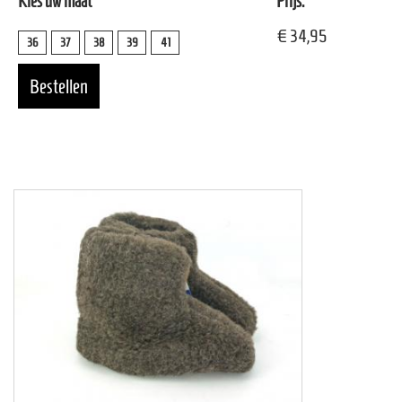
Kies uw maat
Prijs:
€ 34,95
36
37
38
39
41