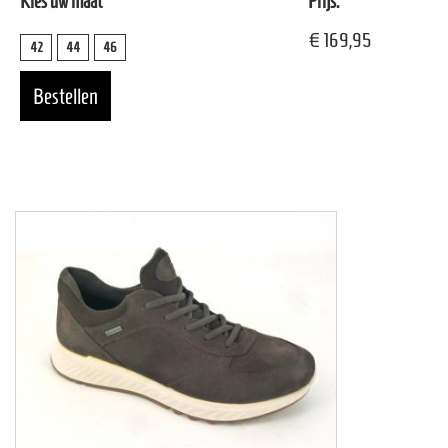
Kies uw maat
Prijs:
€ 169,95
42
44
46