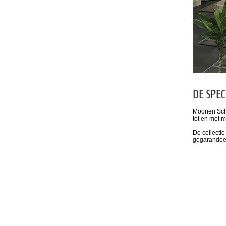
DE SPEC
Moonen Scho
tot en met 
De collecti
gegarandeer