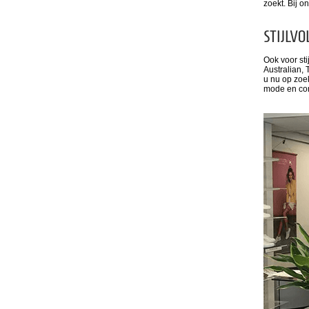
zoekt. Bij o
STIJLVO
Ook voor sti
Australian, 
u nu op zoek
mode en com