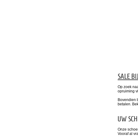
SALE
BI
Op zoek naa
opruiming v
Bovendien b
betalen. Be
UW SCH
Onze schoen
Vooraf al v