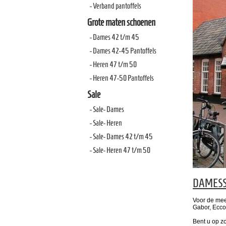
- Verband pantoffels
Grote maten schoenen
- Dames 42 t/m 45
- Dames 42-45 Pantoffels
- Heren 47 t/m 50
- Heren 47-50 Pantoffels
Sale
- Sale- Dames
- Sale- Heren
- Sale- Dames 42 t/m 45
- Sale- Heren 47 t/m 50
DAMES
Voor de mee
Gabor, Ecco,
Bent u op z