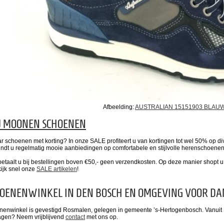
Afbeelding:
AUSTRALIAN 15151903 BLAU
J MOONEN SCHOENEN
r schoenen met korting? In onze SALE profiteert u van kortingen tot wel 50% op d
indt u regelmatig mooie aanbiedingen op comfortabele en stijlvolle herenschoene
etaalt u bij bestellingen boven €50,- geen verzendkosten. Op deze manier shopt 
kijk snel onze
SALE artikelen
!
OENENWINKEL IN DEN BOSCH EN OMGEVING VOOR DA
enwinkel is gevestigd Rosmalen, gelegen in gemeente ’s-Hertogenbosch. Vanuit 
ragen? Neem vrijblijvend
contact
met ons op.