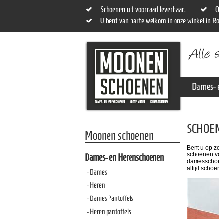
Schoenen uit voorraad leverbaar.
O
U bent van harte welkom in onze winkel in R
Dames- 
SCHOE
Moonen schoenen
Bent u op z
schoenen vo
Dames- en Herenschoenen
damesschoen
altijd schoe
- Dames
- Heren
- Dames Pantoffels
- Heren pantoffels