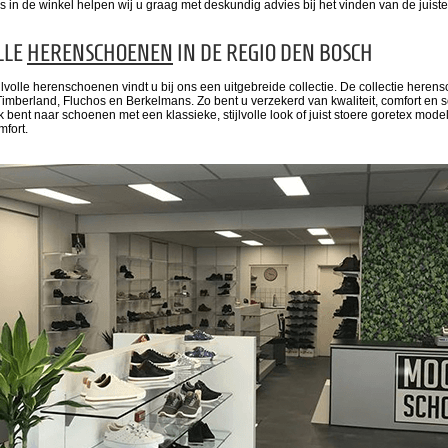
ns in de winkel helpen wij u graag met deskundig advies bij het vinden van de juis
LLE
HERENSCHOENEN
IN DE REGIO DEN BOSCH
jlvolle herenschoenen vindt u bij ons een uitgebreide collectie. De collectie here
Timberland, Fluchos en Berkelmans. Zo bent u verzekerd van kwaliteit, comfort en 
 bent naar schoenen met een klassieke, stijlvolle look of juist stoere goretex mod
fort.