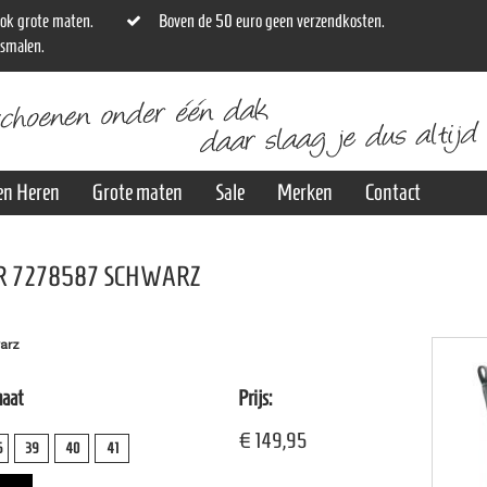
ok grote maten.
Boven de 50 euro geen verzendkosten.
osmalen.
en Heren
Grote maten
Sale
Merken
Contact
R 7278587 SCHWARZ
arz
maat
Prijs:
€ 149,95
5
39
40
41