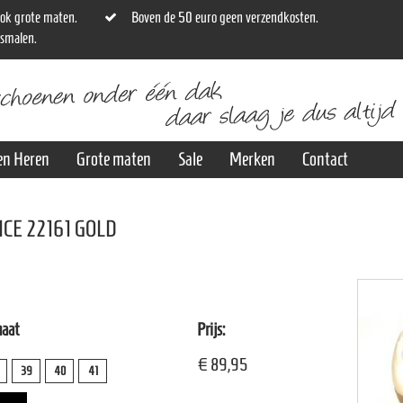
ok grote maten.
Boven de 50 euro geen verzendkosten.
osmalen.
en Heren
Grote maten
Sale
Merken
Contact
ICE 22161 GOLD
maat
Prijs:
€ 89,95
39
40
41