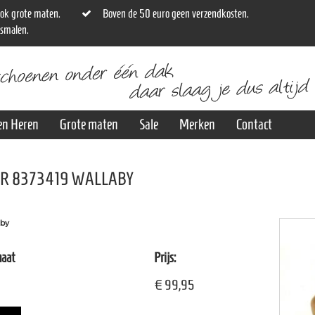
ok grote maten.
Boven de 50 euro geen verzendkosten.
osmalen.
en Heren
Grote maten
Sale
Merken
Contact
R 8373419 WALLABY
aby
maat
Prijs:
€ 99,95