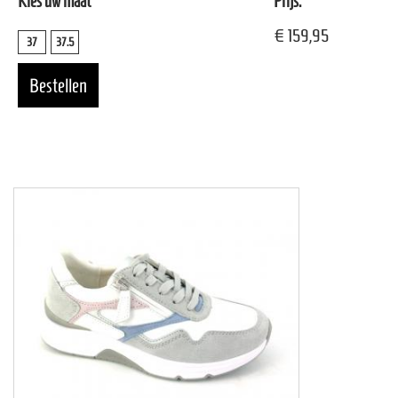
Kies uw maat
Prijs:
€ 159,95
37
37.5