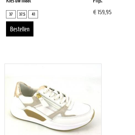
Kies uw maat
Prijs:
€ 159,95
37
37.5
41