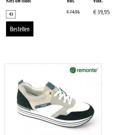
Kies uw maat
Van:
Voor:
€ 39,95
€ 74,95
43