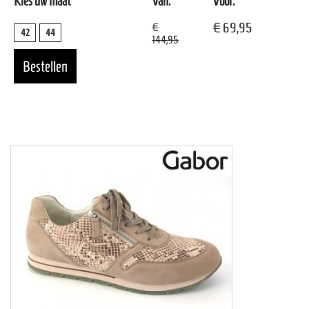
Kies uw maat
Van:
Voor:
€ 69,95
€
42
44
144,95