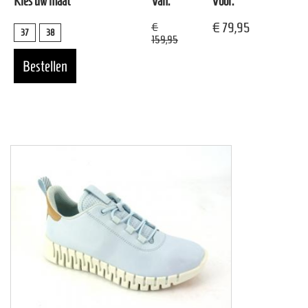
Kies uw maat
Van:
Voor:
€ 79,95
€
37
38
159,95