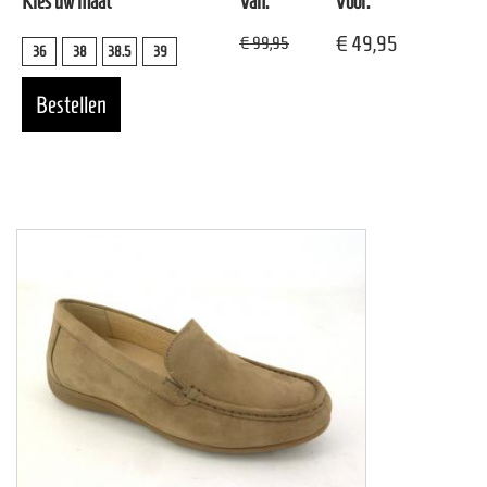
Kies uw maat
Van:
Voor:
€ 49,95
€ 99,95
36
38
38.5
39