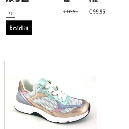
Kies uw maat
Van:
Voor:
€ 99,95
€ 139,95
40