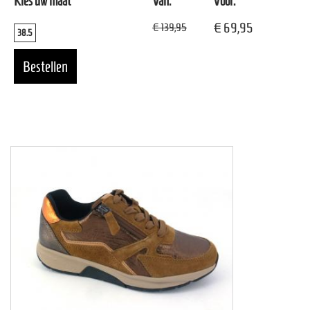
Kies uw maat
Van:
Voor:
€ 69,95
€ 139,95
38.5